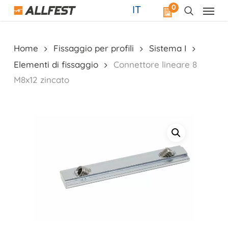
Skip
0
IT
to
main
content
Home
Fissaggio per profili
Sistema I
Elementi di fissaggio
Connettore lineare 8
M8x12 zincato