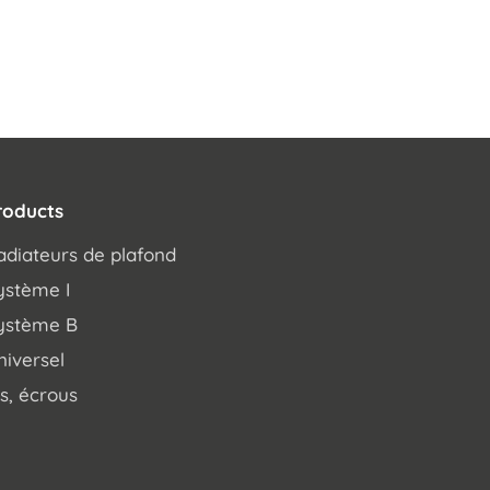
roducts
adiateurs de plafond
ystème I
ystème B
niversel
is, écrous