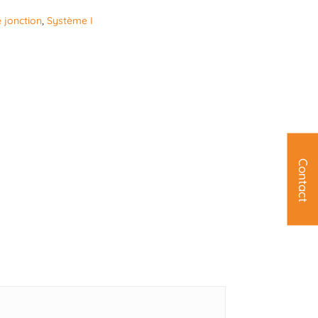
 jonction
,
Système I
Contact