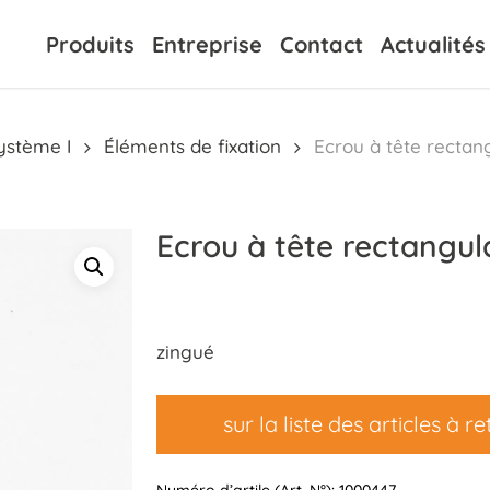
Produits
Entreprise
Contact
Actualités
ystème I
Éléments de fixation
Ecrou à tête rectan
Ecrou à tête rectangul
zingué
sur la liste des articles à re