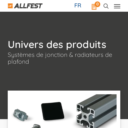
Skip
0
FR
to
main
content
Univers des produits
Systèmes de jonction & radiateurs de
plafond