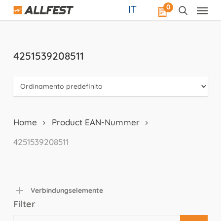
Skip
0
IT
to
main
content
4251539208511
Home
Product EAN-Nummer
4251539208511
Verbindungselemente
Filter