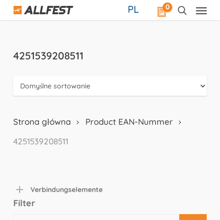
Skip
0
PL
to
main
content
4251539208511
Strona główna
Product EAN-Nummer
4251539208511
Verbindungselemente
Filter