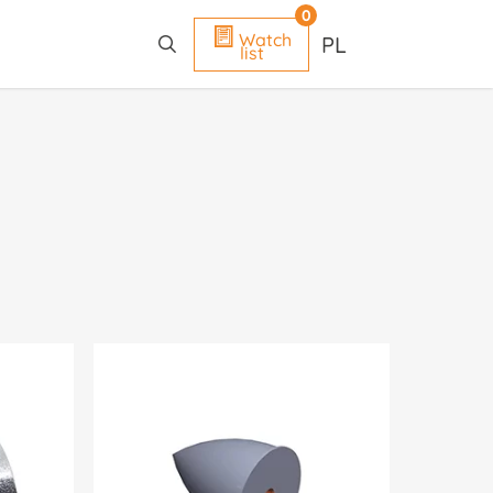
search
0
Watch
PL
list