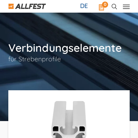
Skip
0
DE
to
main
content
Verbindungselemente
für Strebenprofile