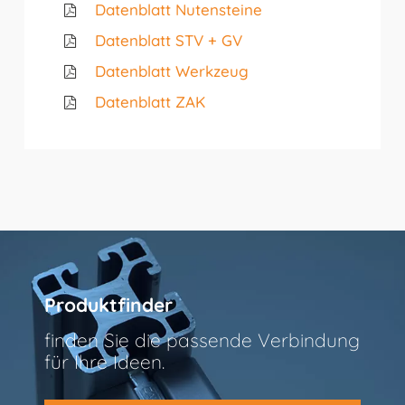
Datenblatt Nutensteine
Datenblatt STV + GV
Datenblatt Werkzeug
Datenblatt ZAK
Produktfinder
finden Sie die passende Verbindung
für Ihre Ideen.