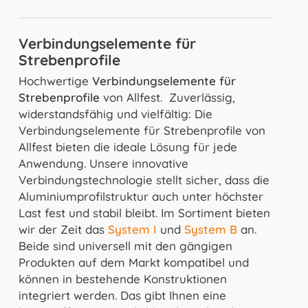
optimalen Schutz für Ihre Mitarbeiter.
Durch die flexiblen Gestaltungsmöglichkeiten
Individuelle Lösungen fertigen wir nach Ihren
Unsere Nutensteine sind so konzipiert, dass
und maßgenauen Anpassungen kann der
Vorgaben, Skizzen und Zeichnungen. Gerne
Verbindungselemente für
sie mit fast allen gängigen Aluminiumprofilen
Flächenelemente aus den unterschiedlichsten
Arbeitsraum um die Maschine optimal
unterbreiten wir Ihnen hierfür ein Angebot.
Strebenprofile
verwendbar sind. Ihre spezielle Form
Materialien, Wellengitter, usw. lassen sich
gestaltet und genutzt werden.
ermöglicht eine stabile, sichere und schnelle
Hochwertige
Verbindungselemente für
nach Ihren Wünschen einsetzen und
Montage. Ihre Kerbkanten machen sie zudem
Bei Bedarf unterstützen wir Sie gerne bei
Strebenprofile
von Allfest. Zuverlässig,
ermöglichen gleichzeitig, durch individuelle
ESD fähig.
Schutz Ihrer Mitarbeiter vor Gefahren und
Ihrer Planung. Sprechen Sie uns an!
widerstandsfähig und vielfältig: Die
Gestaltungsmöglichkeiten, ein
Schmutz sowie ein rationelles Arbeiten wird
Verbindungselemente für Strebenprofile von
ansprechendes Design.
gewährleistet.
Allfest bieten die ideale Lösung für jede
Anwendung. Unsere innovative
Funktionalität und Sicherheit werden durch
Verbindungstechnologie stellt sicher, dass die
die Verwendung von Fenstern und Türen
Aluminiumprofilstruktur auch unter höchster
verbessert.
Last fest und stabil bleibt. Im Sortiment bieten
wir der Zeit das
System I
und
System B
an.
Beide sind universell mit den gängigen
Produkten auf dem Markt kompatibel und
können in bestehende Konstruktionen
integriert werden. Das gibt Ihnen eine