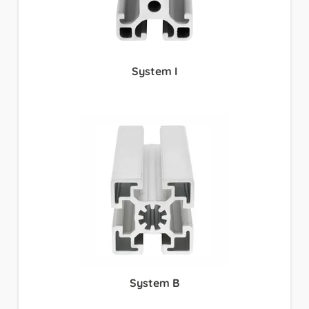
System I
System B