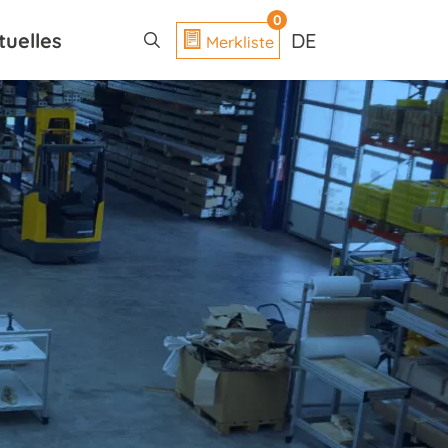
search
0
tuelles
DE
Merkliste