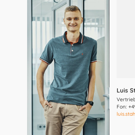
Luis S
Vertrie
Fon: +4
luis.sta