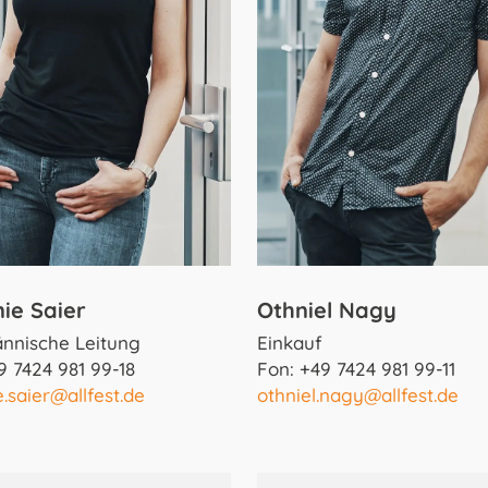
ie Saier
Othniel Nagy
nnische Leitung
Einkauf
9 7424 981 99-18
Fon: +49 7424 981 99-11
e.saier@allfest.de
othniel.nagy@allfest.de