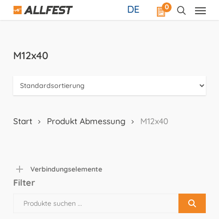
Skip
0
DE
to
main
content
M12x40
Start
Produkt Abmessung
M12x40
Verbindungselemente
Filter