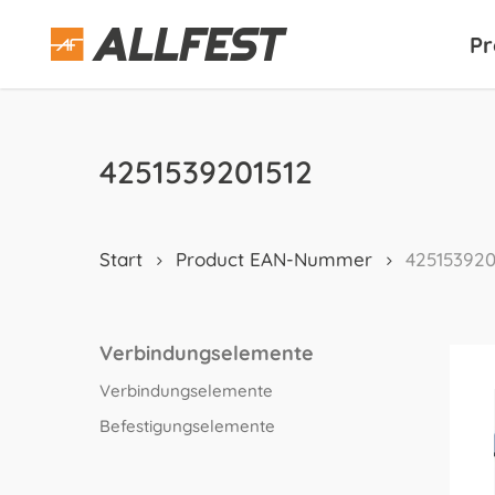
Skip
to
Pr
main
content
4251539201512
Start
Product EAN-Nummer
425153920
Verbindungselemente
Verbindungselemente
Befestigungselemente