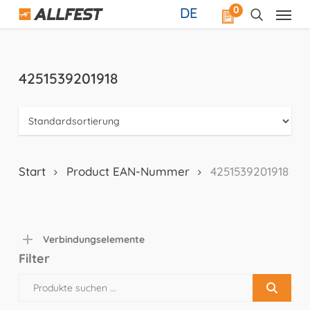
Skip
0
DE
to
main
content
4251539201918
Start
Product EAN-Nummer
4251539201918
Verbindungselemente
Filter