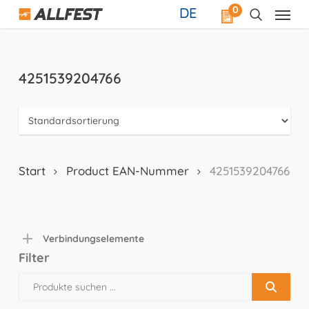
Skip
0
DE
to
main
content
4251539204766
Start
Product EAN-Nummer
4251539204766
Verbindungselemente
Filter