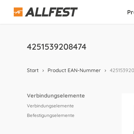
Skip
to
Pr
main
content
4251539208474
Start
Product EAN-Nummer
425153920
Verbindungselemente
Verbindungselemente
Befestigungselemente