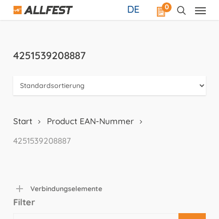
Skip
0
DE
to
main
content
4251539208887
Start
Product EAN-Nummer
4251539208887
Verbindungselemente
Filter