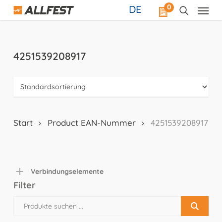
Skip
0
DE
to
main
content
4251539208917
Start
Product EAN-Nummer
4251539208917
Verbindungselemente
Filter