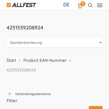
Skip
0
DE
to
main
content
4251539208924
Start
Product EAN-Nummer
4251539208924
Verbindungselemente
Filter