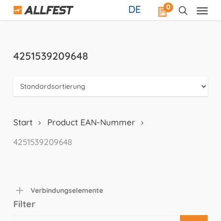
Skip
0
DE
to
main
content
4251539209648
Start
Product EAN-Nummer
4251539209648
Verbindungselemente
Filter