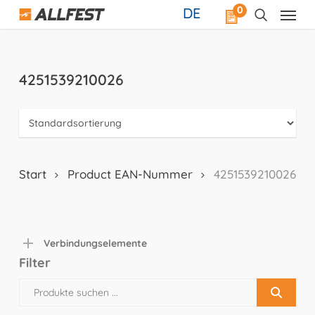
Skip
0
DE
to
main
content
4251539210026
Start
Product EAN-Nummer
4251539210026
Verbindungselemente
Filter