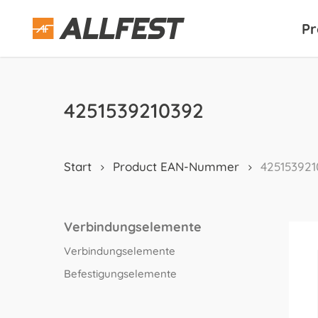
Skip
to
Pr
main
content
4251539210392
Start
Product EAN-Nummer
425153921
Verbindungselemente
Verbindungselemente
Befestigungselemente