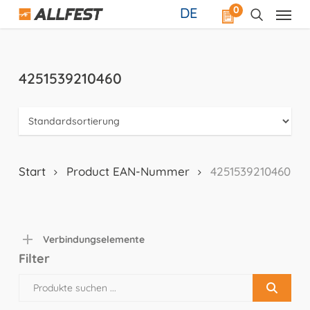
Skip
0
DE
to
main
content
4251539210460
Start
Product EAN-Nummer
4251539210460
Verbindungselemente
Filter