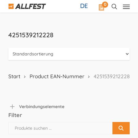
Skip
0
DE
to
main
content
4251539212228
Start
Product EAN-Nummer
4251539212228
Verbindungselemente
Filter