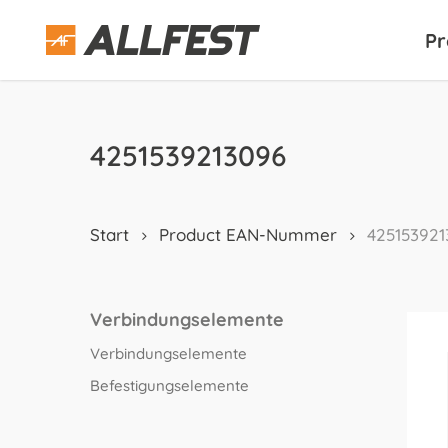
Skip
to
Pr
main
content
4251539213096
Start
Product EAN-Nummer
425153921
Verbindungselemente
Verbindungselemente
Befestigungselemente