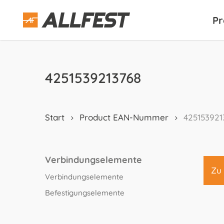
Skip
to
Pr
main
content
4251539213768
Start
Product EAN-Nummer
425153921
Verbindungselemente
Zu 
Verbindungselemente
Befestigungselemente