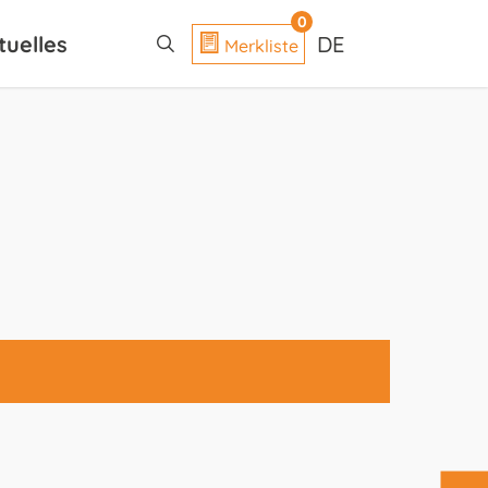
search
0
tuelles
DE
Merkliste