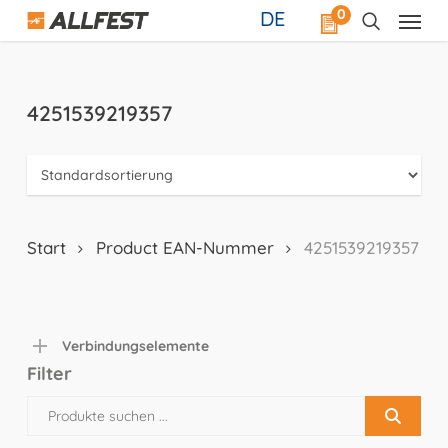
Skip
0
DE
to
main
content
4251539219357
Start
Product EAN-Nummer
4251539219357
Verbindungselemente
Filter