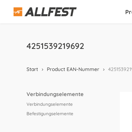
Skip
to
Pr
main
content
4251539219692
Start
Product EAN-Nummer
425153921
Verbindungselemente
Verbindungselemente
Befestigungselemente