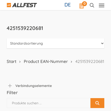
Skip
0
DE
to
main
content
4251539220681
Start
Product EAN-Nummer
4251539220681
Verbindungselemente
Filter