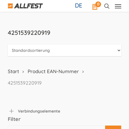
Skip
0
DE
to
main
content
4251539220919
Start
Product EAN-Nummer
4251539220919
Verbindungselemente
Filter