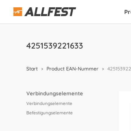
Skip
to
Pr
main
content
4251539221633
Start
Product EAN-Nummer
425153922
Verbindungselemente
Verbindungselemente
Befestigungselemente