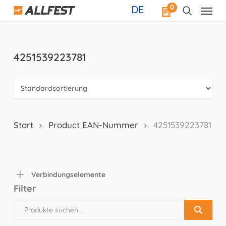
Skip
0
DE
to
main
content
4251539223781
Start
Product EAN-Nummer
4251539223781
Verbindungselemente
Filter