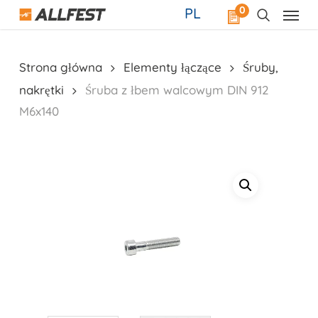
Skip
0
PL
to
main
content
Strona główna
Elementy łączące
Śruby,
nakrętki
Śruba z łbem walcowym DIN 912
M6x140