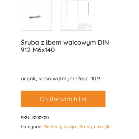
Śruba z łbem walcowym DIN
912 M6x140
ocynk, klasa wytrzyma?osci 10.9
On the watch list
SKU:
9000500
Kategorie:
Elementy łączące
,
Śruby, nakrętki