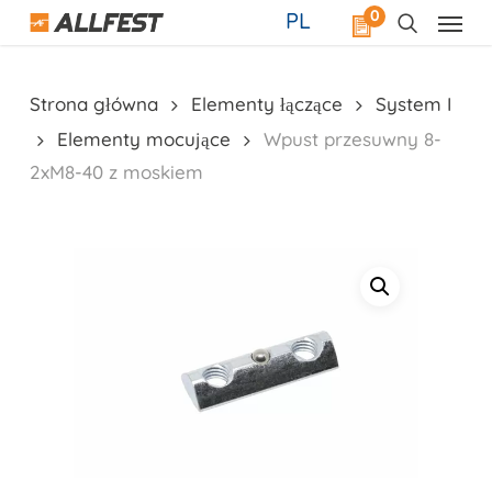
Skip
0
PL
to
main
content
Strona główna
Elementy łączące
System I
Elementy mocujące
Wpust przesuwny 8-
2xM8-40 z moskiem