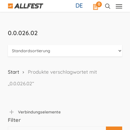
Skip
0
DE
to
main
content
0.0.026.02
Start
Produkte verschlagwortet mit
„0.0.026.02“
Verbindungselemente
Filter