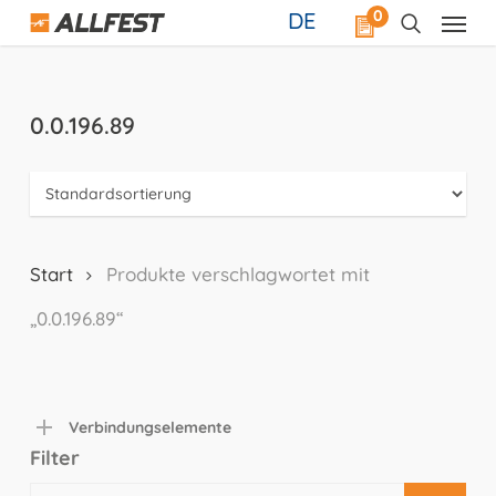
Skip
0
DE
to
main
content
0.0.196.89
Start
Produkte verschlagwortet mit
„0.0.196.89“
Verbindungselemente
Filter