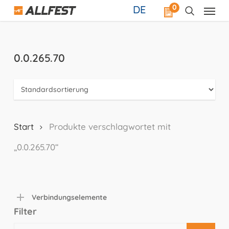
Skip
0
DE
to
main
content
0.0.265.70
Start
Produkte verschlagwortet mit
„0.0.265.70“
Verbindungselemente
Filter