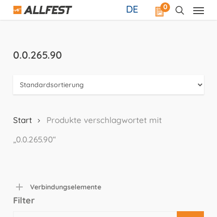
Skip
0
DE
to
main
content
0.0.265.90
Start
Produkte verschlagwortet mit
„0.0.265.90“
Verbindungselemente
Filter