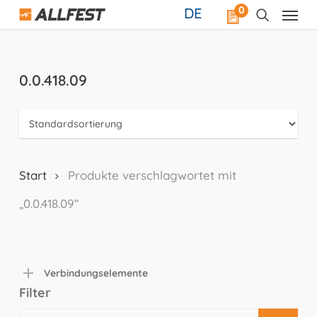
Skip
0
DE
to
main
content
0.0.418.09
Start
Produkte verschlagwortet mit
„0.0.418.09“
Verbindungselemente
Filter