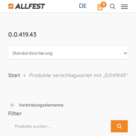
Skip
0
DE
to
main
content
0.0.419.43
Start
Produkte verschlagwortet mit „0.0.419.43“
Verbindungselemente
Filter