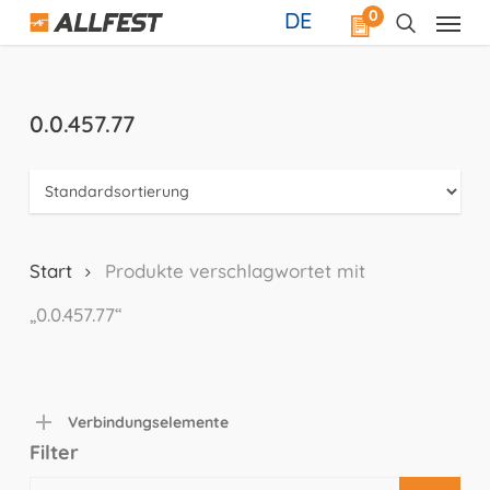
Skip
0
DE
to
main
content
0.0.457.77
Start
Produkte verschlagwortet mit
„0.0.457.77“
Verbindungselemente
Filter