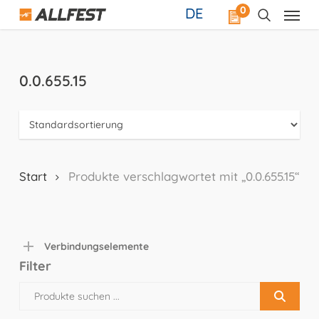
Skip
0
DE
to
main
content
0.0.655.15
Start
Produkte verschlagwortet mit „0.0.655.15“
Verbindungselemente
Filter