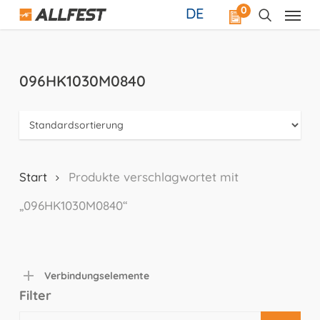
Skip
0
DE
to
main
content
096HK1030M0840
Start
Produkte verschlagwortet mit
„096HK1030M0840“
Verbindungselemente
Filter