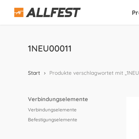
Skip
to
Pr
main
content
1NEU00011
Start
Produkte verschlagwortet mit „1NEU
Verbindungselemente
Verbindungselemente
Befestigungselemente