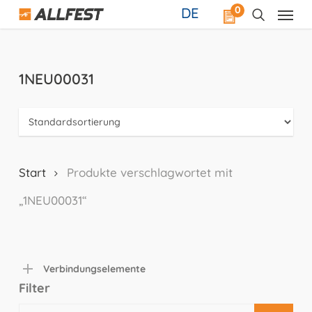
Skip
0
DE
to
main
content
1NEU00031
Start
Produkte verschlagwortet mit
„1NEU00031“
Verbindungselemente
Filter