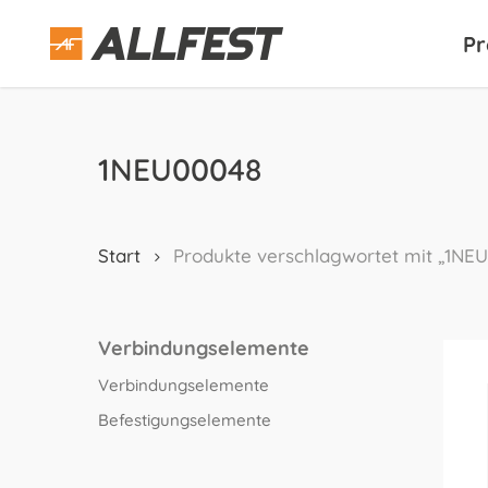
Skip
to
Pr
main
content
1NEU00048
Start
Produkte verschlagwortet mit „1NE
Verbindungselemente
Verbindungselemente
Befestigungselemente