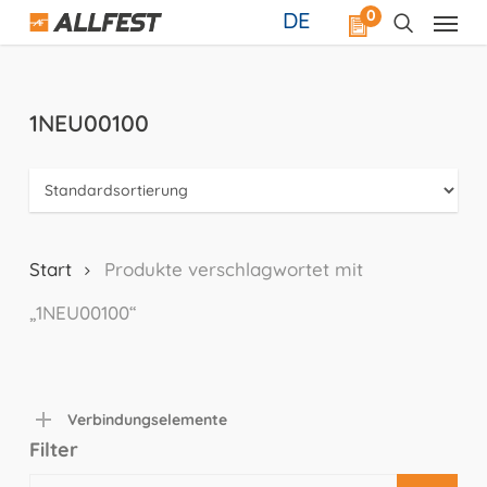
Skip
0
DE
to
main
content
1NEU00100
Start
Produkte verschlagwortet mit
„1NEU00100“
Verbindungselemente
Filter