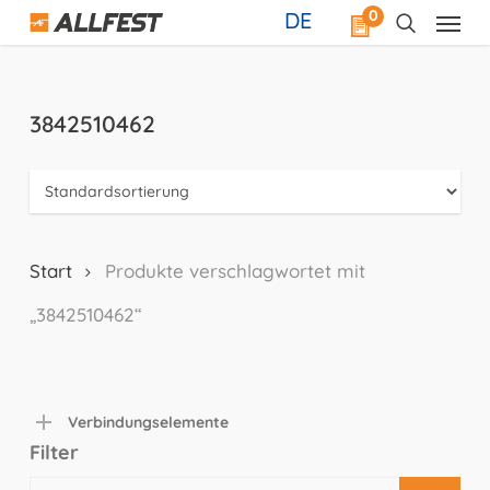
Skip
0
DE
to
main
content
3842510462
Start
Produkte verschlagwortet mit
„3842510462“
Verbindungselemente
Filter