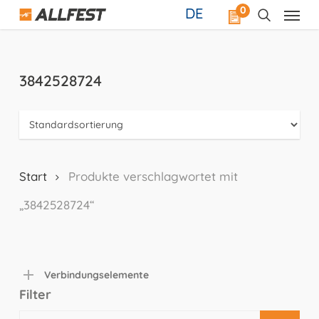
Skip
0
DE
to
main
content
3842528724
Start
Produkte verschlagwortet mit
„3842528724“
Verbindungselemente
Filter