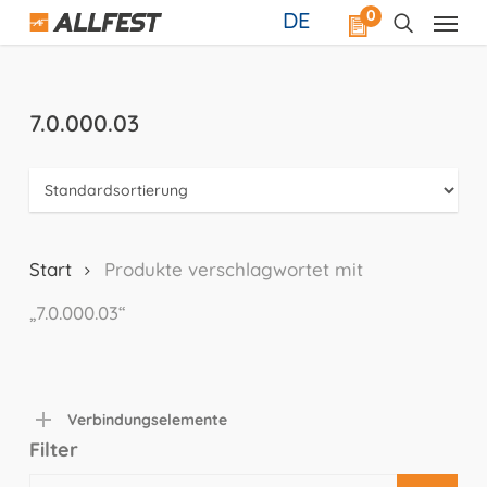
Skip
0
DE
to
main
content
7.0.000.03
Start
Produkte verschlagwortet mit
„7.0.000.03“
Verbindungselemente
Filter