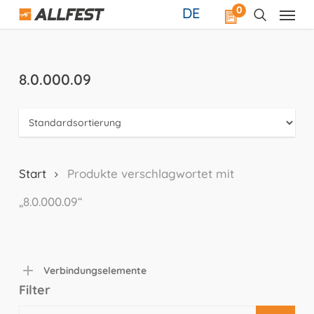
Skip
0
DE
to
main
content
8.0.000.09
Start
Produkte verschlagwortet mit
„8.0.000.09“
Verbindungselemente
Filter