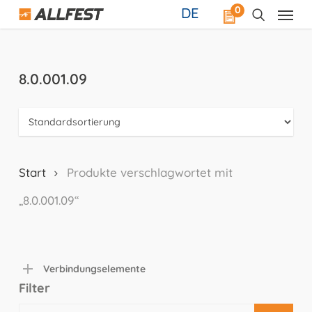
Skip
0
DE
to
main
content
8.0.001.09
Start
Produkte verschlagwortet mit
„8.0.001.09“
Verbindungselemente
Filter