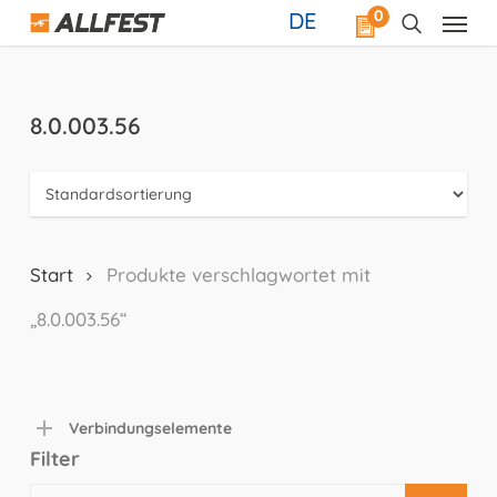
Skip
0
DE
to
main
content
8.0.003.56
Start
Produkte verschlagwortet mit
„8.0.003.56“
Verbindungselemente
Filter